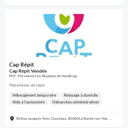
Cap Répit
Cap Répit Vendée
PFR - Personnes en Situation de Handicap
Plateforme de répit
Hébergement temporaire
Relayage à domicile
Aide à l'autonomie
Démarches administratives
Accueil de jour
Halte répit
Séjours de répit
...
50 Rue Jacques-Yves Cousteau, 85000 La Roche-sur-Yon,
France