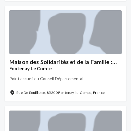
Maison des Solidarités et de la Famille :
Territoire Sud Vendée
Fontenay Le Comte
Point accueil du Conseil Départemental
Rue De L'ouillette, 85200 Fontenay-le-Comte, France