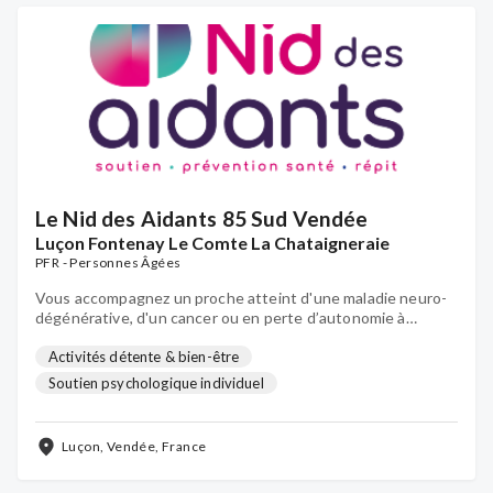
Le Nid des Aidants 85 Sud Vendée
Luçon Fontenay Le Comte La Chataigneraie
PFR - Personnes Âgées
Vous accompagnez un proche atteint d'une maladie neuro-
dégénérative, d'un cancer ou en perte d’autonomie à
domicile ? Pour être soutenu et accompagné : c’est au Nid
des Aidants ! Des permanences sont organisées près de
Activités détente & bien-être
chez vous (Luçon, Fontenay le Comte, Chataigneraie)
Soutien psychologique individuel
Luçon, Vendée, France