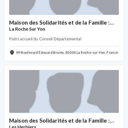
Maison des Solidarités et de la Famille :
Territoire Centre
La Roche Sur Yon
Point accueil du Conseil Départemental
99 Boulevard Édouard Branly, 85000 La Roche-sur-Yon, France
Maison des Solidarités et de la Famille :
Territoire Nord Est Vendée
Les Herbiers