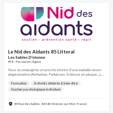
Le Nid des Aidants 85 Littoral
Les Sables D'olonne
PFR - Personnes Âgées
Vous accompagnez un proche atteint d'une maladie neuro-
dégénérative (Alzheimer, Parkinson, Sclérose en plaque...),
d'un cancer ou en perte d’autonomie à domicile ? Pour être
soutenu et accompagné : c’est au Nid des Aidants !
Formation
Activités détente & bien-être
Soutien psychologique individuel
49 Rue Des Sables, 85340 Olonne-sur-Mer, France