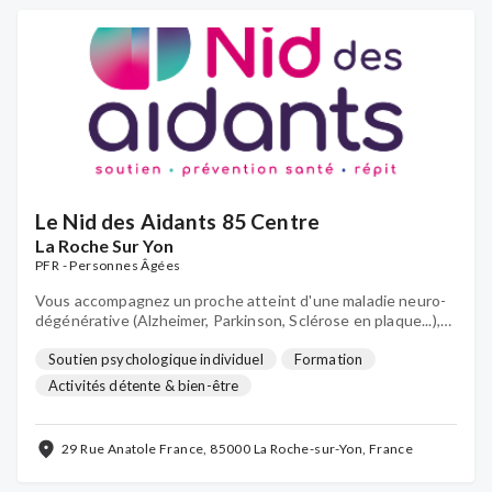
Le Nid des Aidants 85 Centre
La Roche Sur Yon
PFR - Personnes Âgées
Vous accompagnez un proche atteint d'une maladie neuro-
dégénérative (Alzheimer, Parkinson, Sclérose en plaque...),
d'un cancer ou en perte d’autonomie à domicile ? Pour être
soutenu et accompagné : c’est au Nid des Aidants !
Soutien psychologique individuel
Formation
Activités détente & bien-être
29 Rue Anatole France, 85000 La Roche-sur-Yon, France