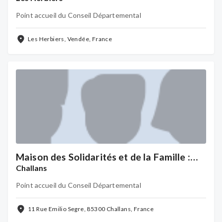
Point accueil du Conseil Départemental
Les Herbiers, Vendée, France
Maison des Solidarités et de la Famille :
Territoire Nord Ouest Vendée
Challans
Point accueil du Conseil Départemental
11 Rue Emilio Segre, 85300 Challans, France