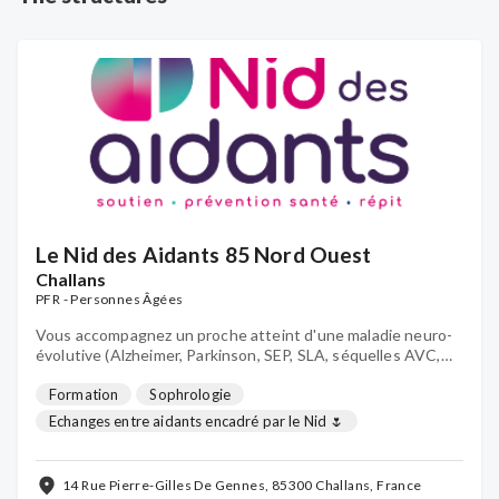
Le Nid des Aidants 85 Nord Ouest
Challans
PFR - Personnes Âgées
Vous accompagnez un proche atteint d'une maladie neuro-
évolutive (Alzheimer, Parkinson, SEP, SLA, séquelles AVC,
etc ), d'un cancer ou en perte d’autonomie à domicile ? Pour
être soutenu et accompagné: pensez au Nid des Aidants !
Formation
Sophrologie
Echanges entre aidants encadré par le Nid 🌷
Soutien psychologique individuel
Parcours aidants
Gym douce
Rendez-vous aidants
...
14 Rue Pierre-Gilles De Gennes, 85300 Challans, France