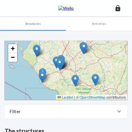
Structures
Activities
+
−
Leaflet
|
©
OpenStreetMap
contributors
Filter
The structures