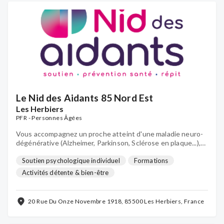
Le Nid des Aidants 85 Nord Est
Les Herbiers
PFR - Personnes Âgées
Vous accompagnez un proche atteint d'une maladie neuro-
dégénérative (Alzheimer, Parkinson, Sclérose en plaque...),
un cancer ou en perte d’autonomie à domicile ? Pour être
soutenu et accompagné : c’est au Nid des Aidants !
Soutien psychologique individuel
Formations
Activités détente & bien-être
20 Rue Du Onze Novembre 1918, 85500 Les Herbiers, France