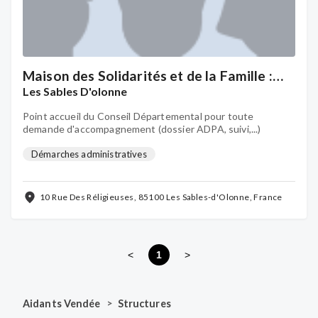
Maison des Solidarités et de la Famille :
Territoire Littoral
Les Sables D'olonne
Point accueil du Conseil Départemental pour toute
demande d'accompagnement (dossier ADPA, suivi,...)
Démarches administratives
10 Rue Des Réligieuses, 85100 Les Sables-d'Olonne, France
<
1
>
>
Aidants Vendée
Structures