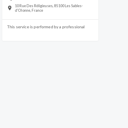
10 Rue Des Réligieuses, 85100 Les Sables-
d'Olonne, France
This service is performed by a
professional