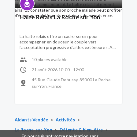
Halte Relais La Roche sur Yon
La halte relais offre un cadre serein pour
accompagner en douceur le couple vers
l’acceptation progressive d’aides extérieures. Au
sein du même espace, le couple profite d’activités
communes et partagées mais l’aidant peut aussi
10 places available
s’autoriser à prendre un temps pour lui. La halte
relais lui permet ainsi de constater que son
21 août 2026 10:00 - 12:00
proche malade peut profiter d’échanges
45 Rue Claude Debussy, 85000 La Roche-
relationnels en dehors de sa présence.
sur-Yon, France
>
>
Aidants Vendée
Activités
>
>
La Roche-sur-Yon
Détente & bien-être
En poursuivant votre navigation sans