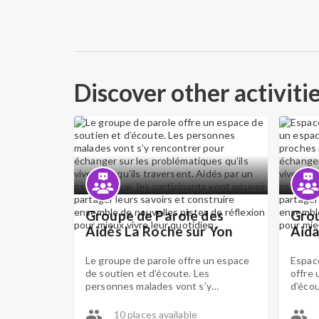
Discover other activiti
Groupe de Parole des
Grou
Aidés La Roche sur Yon
Aid
Le groupe de parole offre un espace
Espace
de soutien et d’écoute. Les
offre 
personnes malades vont s’y
d’écou
rencontrer pour échanger sur les
s’y re
problématiques qu’ils vivent et qu’ils
problé
10 places available