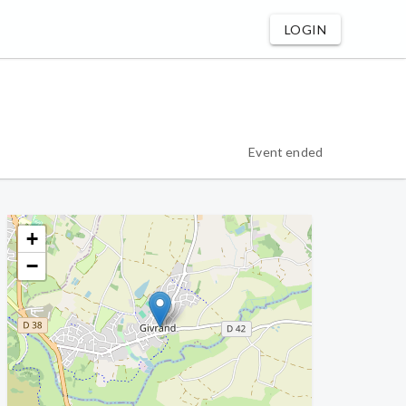
LOGIN
Event ended
+
−