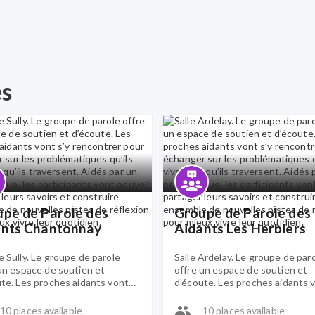
es
pe de Parole des
Groupe de Parole des
ants Chantonnay
Aidants Les Herbiers
 Sully. Le groupe de parole
Salle Ardelay. Le groupe de par
un espace de soutien et
offre un espace de soutien et
te. Les proches aidants vont
d’écoute. Les proches aidants 
ncontrer pour échanger sur les
s’y rencontrer pour échanger su
matiques qu’ils vivent et qu’ils
problématiques qu’ils vivent et 
10 places available
10 places available