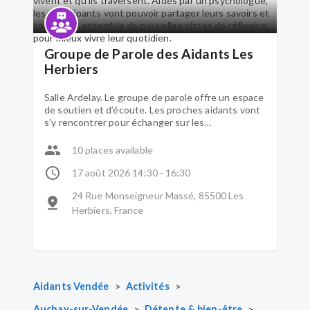
Groupe de Parole des Aidants Les
Herbiers
Salle Ardelay. Le groupe de parole offre un espace
de soutien et d’écoute. Les proches aidants vont
s’y rencontrer pour échanger sur les
problématiques qu’ils vivent et qu’ils traversent.
Aidés par un psychologue, les participants vont
10 places available
pouvoir partager leurs savoirs et construire
ensemble de nouvelles pistes de réflexion pour
17 août 2026 14:30 - 16:30
mieux vivre leur quotidien.
24 Rue Monseigneur Massé, 85500 Les
Herbiers, France
>
>
Aidants Vendée
Activités
>
>
Auchay-sur-Vendée
Détente & bien-être