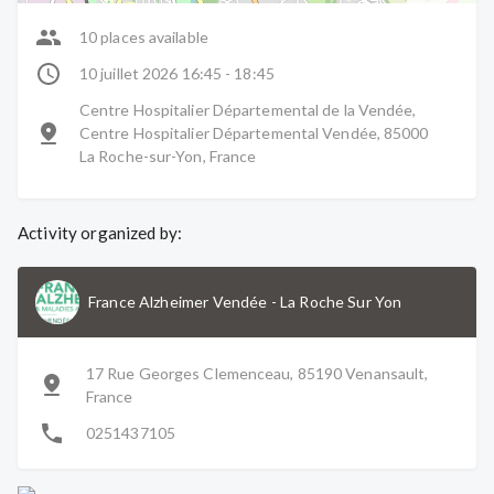
10 places available
10 juillet 2026 16:45 - 18:45
Centre Hospitalier Départemental de la Vendée,
Centre Hospitalier Départemental Vendée, 85000
La Roche-sur-Yon, France
Activity organized by:
France Alzheimer Vendée
-
La Roche Sur Yon
17 Rue Georges Clemenceau, 85190 Venansault,
France
0251437105