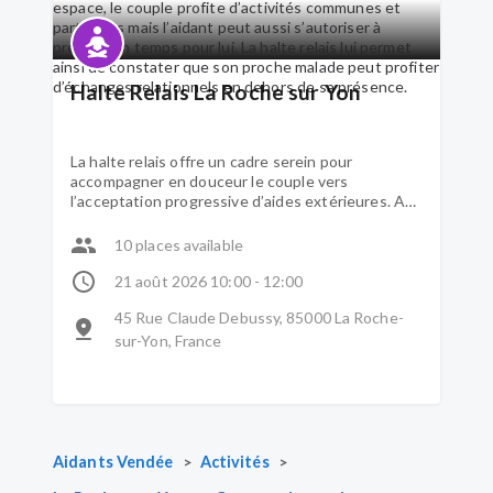
Halte Relais La Roche sur Yon
La halte relais offre un cadre serein pour
accompagner en douceur le couple vers
l’acceptation progressive d’aides extérieures. Au
sein du même espace, le couple profite d’activités
communes et partagées mais l’aidant peut aussi
10 places available
s’autoriser à prendre un temps pour lui. La halte
relais lui permet ainsi de constater que son
21 août 2026 10:00 - 12:00
proche malade peut profiter d’échanges
45 Rue Claude Debussy, 85000 La Roche-
relationnels en dehors de sa présence.
sur-Yon, France
>
>
Aidants Vendée
Activités