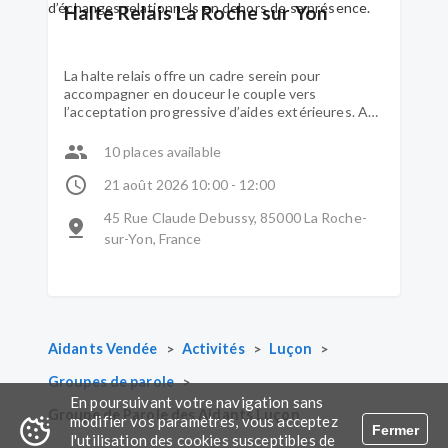
Halte Relais La Roche sur Yon
La halte relais offre un cadre serein pour
accompagner en douceur le couple vers
l’acceptation progressive d’aides extérieures. Au
sein du même espace, le couple profite d’activités
communes et partagées mais l’aidant peut aussi
10 places available
s’autoriser à prendre un temps pour lui. La halte
relais lui permet ainsi de constater que son
21 août 2026 10:00 - 12:00
proche malade peut profiter d’échanges
45 Rue Claude Debussy, 85000 La Roche-
relationnels en dehors de sa présence.
sur-Yon, France
>
>
>
Aidants Vendée
Activités
Luçon
>
Groupes de parole
En poursuivant votre navigation sans
Groupe de Parole des Aidants Luçon
modifier vos paramètres, vous acceptez
Fermer
l'utilisation des cookies susceptibles de