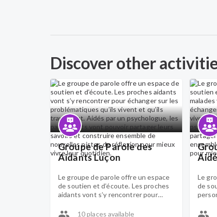
Discover other activiti
Groupe de Parole des
Grou
Aidants Luçon
Aidé
Le groupe de parole offre un espace
Le gro
de soutien et d’écoute. Les proches
de sou
aidants vont s’y rencontrer pour
perso
échanger sur les problématiques
rencon
qu’ils vivent et qu’ils traversent.
problé
10 places available