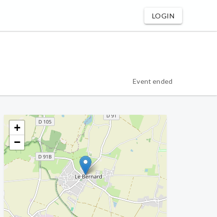
LOGIN
Event ended
+
−