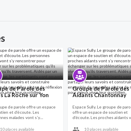
es
pe de Parole des
Groupe de Parole des
s La Roche sur Yon
Aidants Chantonnay
upe de parole offre un espace
Espace Sully. Le groupe de paro
tien et d’écoute. Les
offre un espace de soutien et
nnes malades vont s’y
d’écoute. Les proches aidants 
trer pour échanger sur les
s’y rencontrer pour échanger su
matiques qu’ils vivent et qu’ils
problématiques qu’ils vivent et 
10 places available
10 places available