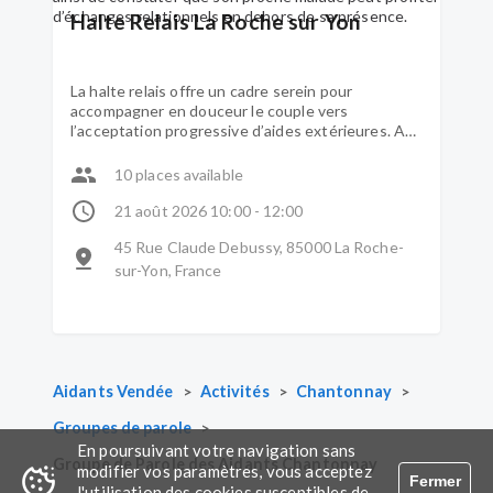
Halte Relais La Roche sur Yon
La halte relais offre un cadre serein pour
accompagner en douceur le couple vers
l’acceptation progressive d’aides extérieures. Au
sein du même espace, le couple profite d’activités
communes et partagées mais l’aidant peut aussi
10 places available
s’autoriser à prendre un temps pour lui. La halte
relais lui permet ainsi de constater que son
21 août 2026 10:00 - 12:00
proche malade peut profiter d’échanges
45 Rue Claude Debussy, 85000 La Roche-
relationnels en dehors de sa présence.
sur-Yon, France
>
>
>
Aidants Vendée
Activités
Chantonnay
>
Groupes de parole
En poursuivant votre navigation sans
Groupe de Parole des Aidants Chantonnay
modifier vos paramètres, vous acceptez
Fermer
l'utilisation des cookies susceptibles de